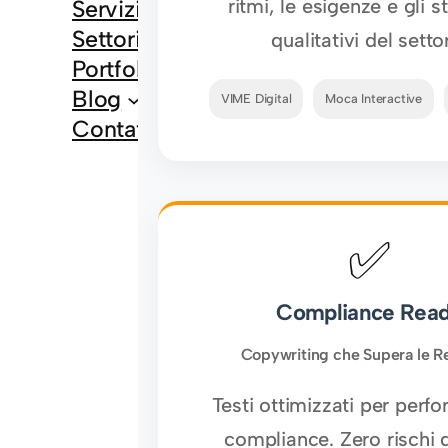
ritmi, le esigenze e gli 
Servizi
Settori
qualitativi del setto
Portfolio
Blog
VIME Digital
Moca Interactive
Contatti
✅
Compliance Rea
Copywriting che Supera le Re
Testi ottimizzati per perf
compliance. Zero rischi 