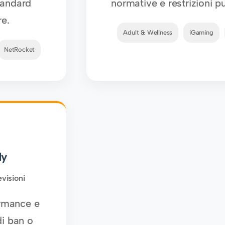
standard
normative e restrizioni pu
re.
Adult & Wellness
iGaming
NetRocket
dy
visioni
ormance e
di ban o