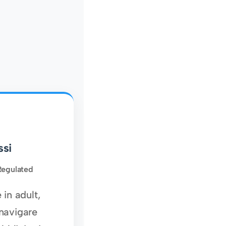
ssi
 Regulated
in adult,
navigare